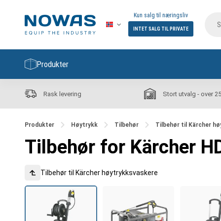
Kun salg til næringsliv
INTET SALG TIL PRIVATE
Produkter
Rask levering
Stort utvalg - over 2
Produkter
Høytrykk
Tilbehør
Tilbehør til Kärcher h
Tilbehør for Kärcher H
Tilbehør til Kärcher høytrykksvaskere