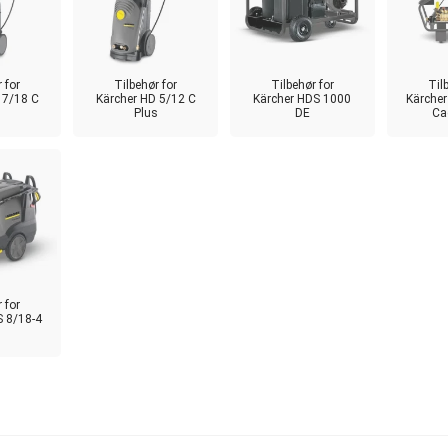
 for
Tilbehør for
Tilbehør for
Til
 7/18 C
Kärcher HD 5/12 C
Kärcher HDS 1000
Kärcher
s
Plus
DE
Ca
 for
S 8/18-4