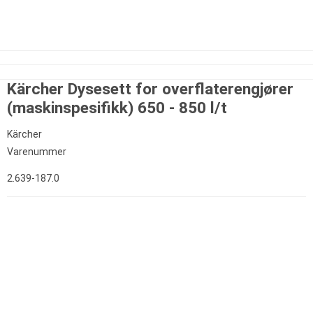
Kärcher Dysesett for overflaterengjører
(maskinspesifikk) 650 - 850 l/t
Kärcher
Varenummer
2.639-187.0