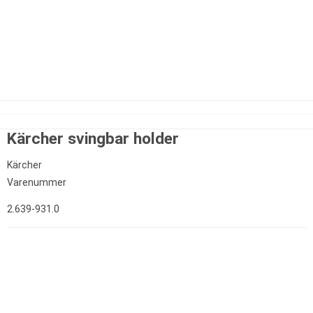
Kärcher svingbar holder
Kärcher
Varenummer
2.639-931.0