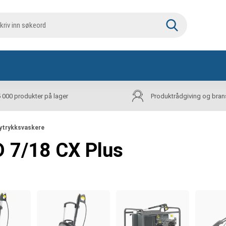
5 000 produkter på lager
Produktrådgiving og bran
øytrykksvaskere
D 7/18 CX Plus