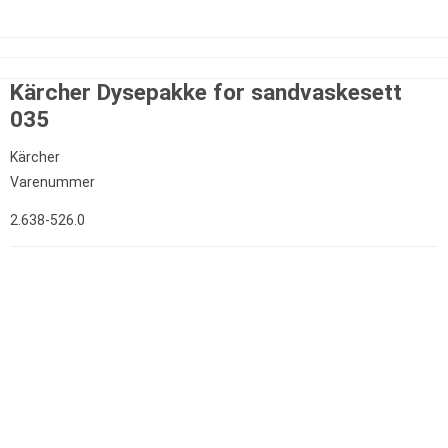
Kärcher Dysepakke for sandvaskesett
035
Kärcher
Varenummer
2.638-526.0