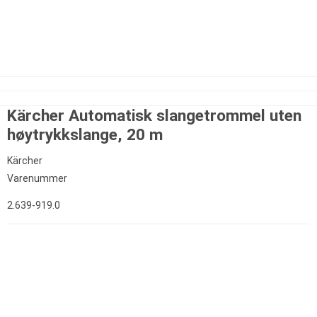
Kärcher Automatisk slangetrommel uten
høytrykkslange, 20 m
Kärcher
Varenummer
2.639-919.0