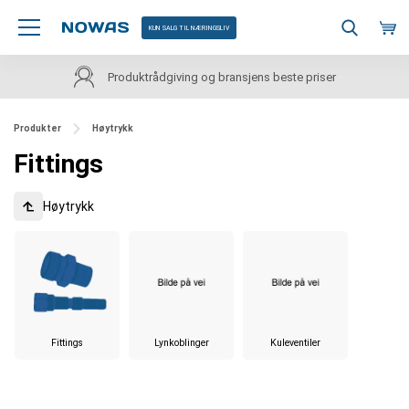
KUN SALG TIL NÆRINGSLIV
priser
Kundeservice på norsk
Produkter
Høytrykk
Fittings
Høytrykk
Fittings
Lynkoblinger
Kuleventiler