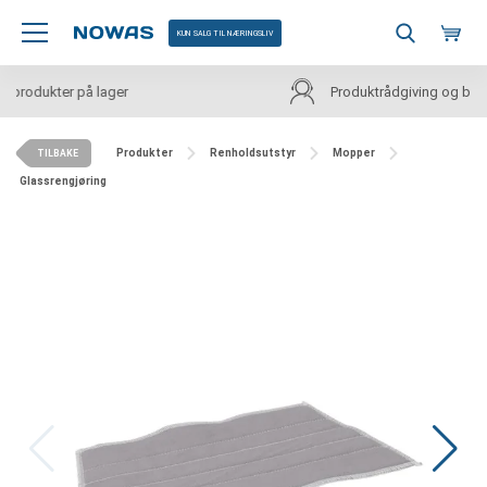
KUN SALG TIL NÆRINGSLIV
Produktrådgiving og bransjens beste priser
Produkter
Renholdsutstyr
Mopper
TILBAKE
Glassrengjøring