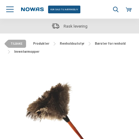
KUN SALG TIL NÆRINGSLIV
Rask levering
Produkter
Renholdsutstyr
Børster for renhold
TILBAKE
Inventarmopper