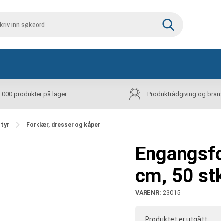
5 000 produkter på lager
Produktrådgiving og bran
styr
Forklær, dresser og kåper
Engangsfor
cm, 50 st
VARENR:
23015
Produktet er utgått