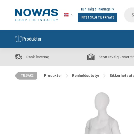
Kun salg til næringsliv
INTET SALG TIL PRIVATE
Produkter
Rask levering
Stort utvalg - over 2
Produkter
Renholdsutstyr
Sikkerhetsut
TILBAKE