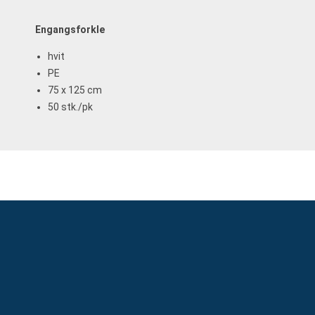
Engangsforkle
hvit
PE
75 x 125 cm
50 stk./pk