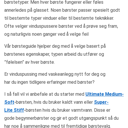
børstetyper. Men hver børste fungerer eller føles
annerledes på glasset. Noen børster passer spesielt godt
til bestemte typer vinduer eller til bestemte teknikker.
Ofte velger vinduspussere børster ved å prøve seg fram,
og naturligvis noen ganger ved å velge feil
Vår børsteguide hjelper deg med å velge basert på
børstenes egenskaper, typen arbeid du utfører og
”følelsen” av hver børste.
Er vinduspussing med vaskeanlegg nytt for deg og
har du ingen tidligere erfaringer med børster?
I så fall vil vi anbefale at du starter med
Ultimate Medium-
Soft
-
børsten, hvis du bruker kaldt vann eller
Super-
Lite Stiff
-
børsten hvis du bruker varmtvann. Disse er
gode begynnerbørster og gir et godt utgangspunkt så du
har noe å sammenligne med til fremtidige børstevalg.