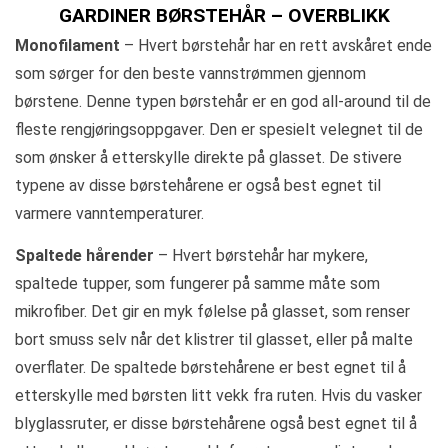
GARDINER BØRSTEHÅR – OVERBLIKK
Monofilament
– Hvert børstehår har en rett avskåret ende
som sørger for den beste vannstrømmen gjennom
børstene. Denne typen børstehår er en god all-around til de
fleste rengjøringsoppgaver. Den er spesielt velegnet til de
som ønsker å etterskylle direkte på glasset. De stivere
typene av disse børstehårene er også best egnet til
varmere vanntemperaturer.
Spaltede hårender
– Hvert børstehår har mykere,
spaltede tupper, som fungerer på samme måte som
mikrofiber. Det gir en myk følelse på glasset, som renser
bort smuss selv når det klistrer til glasset, eller på malte
overflater. De spaltede børstehårene er best egnet til å
etterskylle med børsten litt vekk fra ruten. Hvis du vasker
blyglassruter, er disse børstehårene også best egnet til å