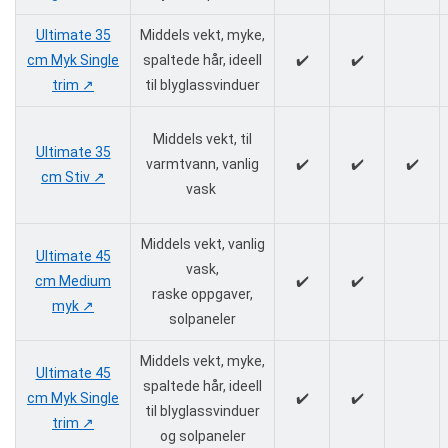
Ultimate 35
Middels vekt, myke,
cm Myk Single
spaltede hår, ideell
✔️
✔️
trim ↗️
til blyglassvinduer
Middels vekt, til
Ultimate 35
varmtvann, vanlig
✔️
✔️
✔️
cm Stiv ↗️
vask
Middels vekt, vanlig
Ultimate 45
vask,
cm Medium
✔️
✔️
raske oppgaver,
myk ↗️
solpaneler
Middels vekt, myke,
Ultimate 45
spaltede hår, ideell
cm Myk Single
✔️
✔️
til blyglassvinduer
trim ↗️
og solpaneler