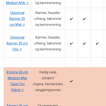
Medium Myk ↗️
og karmrensning
Universal
Karmer, fasader,
Karmer 35
utheng, takrenner
✔️
✔️
cm
Myk
↗️
og karmrensning
Universal
Karmer, fasader,
Karmer 35 cm
utheng, takrenner
✔️
✔️
✔️
Stiv ↗️
og karmrensning
Xtreme 26 cm
Vanlig vask,
Medium
Myk
ultralett
✔️
TaperTec
utgave, fantastiske
Hybrid ↗️
rengjøringsevner
Xtreme 26 cm
Til varmtvann,