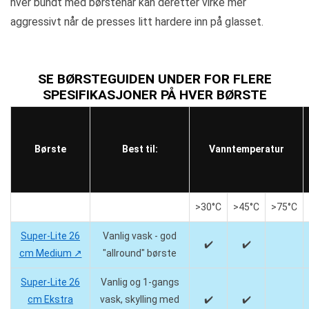
hver bundt med børstehår kan deretter virke mer
aggressivt når de presses litt hardere inn på glasset.
SE BØRSTEGUIDEN UNDER FOR FLERE
SPESIFIKASJONER PÅ HVER BØRSTE
Børste
Best til:
Vanntemperatur
>30°C
>45°C
>75°C
Super-Lite 26
Vanlig vask - god
✔️
✔️
cm Medium ↗️
"allround" børste
Super-Lite 26
Vanlig og 1-gangs
cm Ekstra
vask, skylling med
✔️
✔️