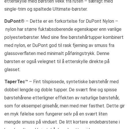
etterskylle med børsten vekk fra ruten – særligt med
single-trim og spaltede Ultimate-børster.
DuPont®
– Dette er en forkortelse for DuPont Nylon –
nylon har større fuktabsoberende egenskaper enn vanlige
polyesterbørster. Med sine fine børstehårtupper kombinert
med nylon, er DuPont god til rask fjerning av smuss fra
glassoverflaten med minimalt påføringstrykk. Denne
børsten er også velegnet til å etterskylle direkte på
glasset.
TaperTec™
– Fint tilspissede, syntetiske børstehår med
dobbel lengde og doble tupper. De svært fine og spisse
børstehårene etterligner effekten av naturlige børstehår,
som for eksempel grisehår, men med mer fasthet. Dette gir
en myk følelse som fungerer selv på en svært liten
mengde smuss på vinduet. De litt kortere endebørstene i