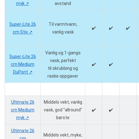
myk ↗️
avstand
Super-Lite 26
Til varmtvann,
✔️
✔️
✔️
cm Stiv ↗️
vanlig vask
Vanlig og 1-gangs
Super-Lite 26
vask, perfekt
cm Medium
✔️
✔️
til skrubbing og
DuPont ↗️
raske oppgaver
Ultimate 26
Middels vekt, vanlig
cm Medium
vask, god "allround"
✔️
✔️
myk ↗️
børste
Ultimate 26
Middels vekt, myke,
cm