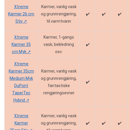
Xtreme
Karmer, vanlig vask
Karmer 26 cm
og grunnrengjøring,
✔️
✔️
✔️
Stiv ↗️
til varmtvann
Xtreme
Karmer, 1-gangs
Karmer 35
vask, bekledning
✔️
cm Myk ↗️
osv.
Xtreme
Karmer 35cm
Karmer, vanlig vask
Medium Myk
og grunnrengjøring,
✔️
DuPont
fantastiske
TaperTec
rengjøringsevner
Hybrid ↗️
Xtreme
Karmer, vanlig vask
Karmer
og grunnrengjøring,
✔️
✔️
✔️