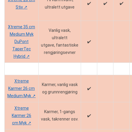
✔️
✔️
✔️
Stiv ↗️
ultralett utgave
Xtreme 35 cm
Vanlig vask,
Medium Myk
ultralett
DuPont
✔️
utgave, fantastiske
TaperTec
rengjøringsevner
Hybrid ↗️
Xtreme
Karmer, vanlig vask
Karmer 26 cm
✔️
og grunnrengjøring
Medium Myk ↗️
Xtreme
Karmer, 1-gangs
Karmer 26
✔️
vask, takrenner osv.
cm Myk ↗️