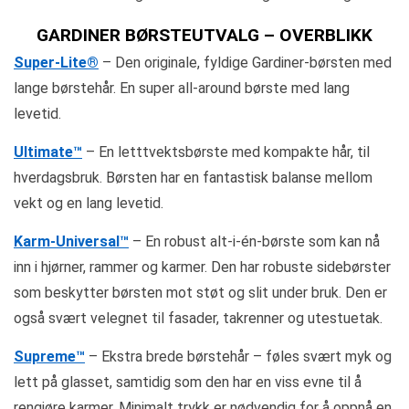
GARDINER BØRSTEUTVALG – OVERBLIKK
Super-Lite®
– Den originale, fyldige Gardiner-børsten med
lange børstehår. En super all-around børste med lang
levetid.
Ultimate™
– En letttvektsbørste med kompakte hår, til
hverdagsbruk. Børsten har en fantastisk balanse mellom
vekt og en lang levetid.
Karm-Universal™
– En robust alt-i-én-børste som kan nå
inn i hjørner, rammer og karmer. Den har robuste sidebørster
som beskytter børsten mot støt og slit under bruk. Den er
også svært velegnet til fasader, takrenner og utestuetak.
Supreme™
– Ekstra brede børstehår – føles svært myk og
lett på glasset, samtidig som den har en viss evne til å
rengjøre karmer. Minimalt trykk er nødvendig for å oppnå en