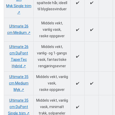
✔️
✔️
spaltede hår, ideell
Myk Single trim
til blyglassvinduer
↗️
Middels vekt,
Ultimate 26
vanlig vask,
✔️
✔️
cm Medium ↗️
raske oppgaver
Ultimate 26
Middels vekt,
cm DuPont
vanlig- og 1-gangs
✔️
TaperTec
vask, fantastiske
Hybrid ↗️
rengjøringsevner
Ultimate 35
Middels vekt, vanlig
cm Medium
vask,
✔️
✔️
Myk ↗️
raske oppgaver
Ultimate 35
Middels vekt, vanlig
cm DuPont
vask, minimalt
✔️
Single trim ↗️
trykk, solpaneler