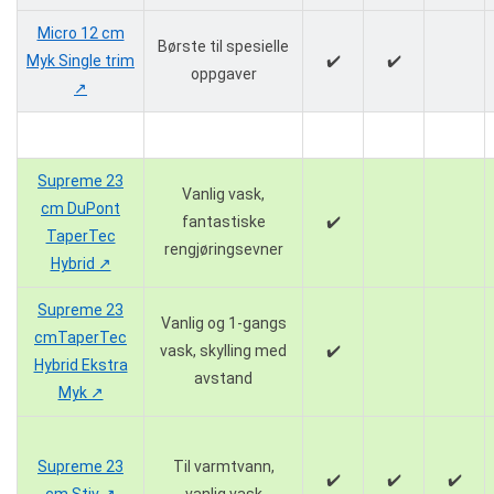
Micro 12 cm
Børste til spesielle
Myk Single trim
✔️
✔️
oppgaver
↗️
Supreme 23
Vanlig vask,
cm DuPont
fantastiske
✔️
TaperTec
rengjøringsevner
Hybrid ↗️
Supreme 23
Vanlig og 1-gangs
cmTaperTec
vask, skylling med
✔️
Hybrid Ekstra
avstand
Myk ↗️
Supreme 23
Til varmtvann,
✔️
✔️
✔️