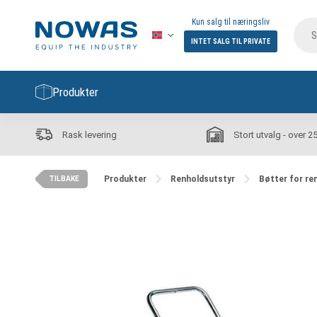
Kun salg til næringsliv
INTET SALG TIL PRIVATE
Produkter
Rask levering
Stort utvalg - over 2
Produkter
Renholdsutstyr
Bøtter for re
TILBAKE