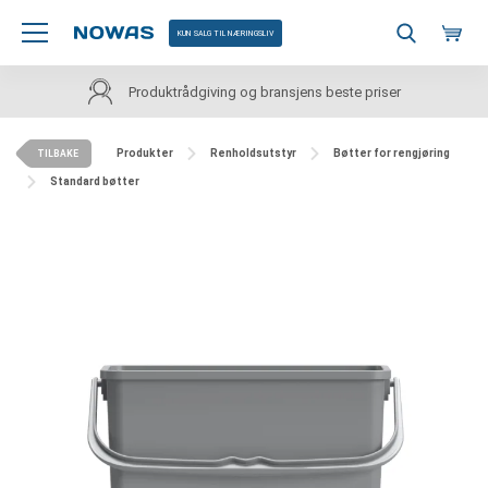
KUN SALG TIL NÆRINGSLIV
Produktrådgiving og bransjens beste priser
Produkter
Renholdsutstyr
Bøtter for rengjøring
TILBAKE
Standard bøtter