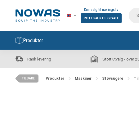
Kun salg til næringsliv
INTET SALG TIL PRIVATE
Produkter
Rask levering
Stort utvalg - over 2
Produkter
Maskiner
Støvsugere
Ti
TILBAKE