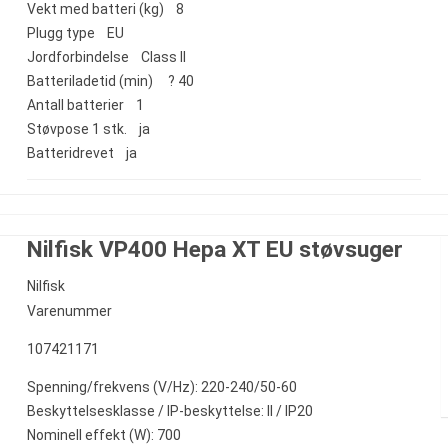
Vekt med batteri (kg) 8
Plugg type EU
Jordforbindelse Class II
Batteriladetid (min) ? 40
Antall batterier 1
Støvpose 1 stk. ja
Batteridrevet ja
Nilfisk VP400 Hepa XT EU støvsuger
Nilfisk
Varenummer
107421171
Spenning/frekvens (V/Hz): 220-240/50-60
Beskyttelsesklasse / IP-beskyttelse: II / IP20
Nominell effekt (W): 700