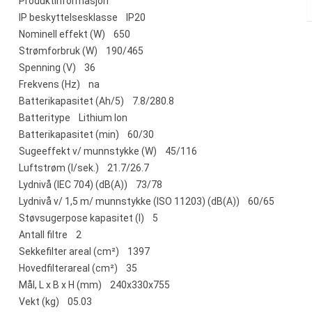
Produktinformasjon
IP beskyttelsesklasse IP20
Nominell effekt (W) 650
Strømforbruk (W) 190/465
Spenning (V) 36
Frekvens (Hz) na
Batterikapasitet (Ah/5) 7.8/280.8
Batteritype Lithium lon
Batterikapasitet (min) 60/30
Sugeeffekt v/ munnstykke (W) 45/116
Luftstrøm (l/sek.) 21.7/26.7
Lydnivå (IEC 704) (dB(A)) 73/78
Lydnivå v/ 1,5 m/ munnstykke (ISO 11203) (dB(A)) 60/65
Støvsugerpose kapasitet (l) 5
Antall filtre 2
Sekkefilter areal (cm²) 1397
Hovedfilterareal (cm²) 35
Mål, L x B x H (mm) 240x330x755
Vekt (kg) 05.03