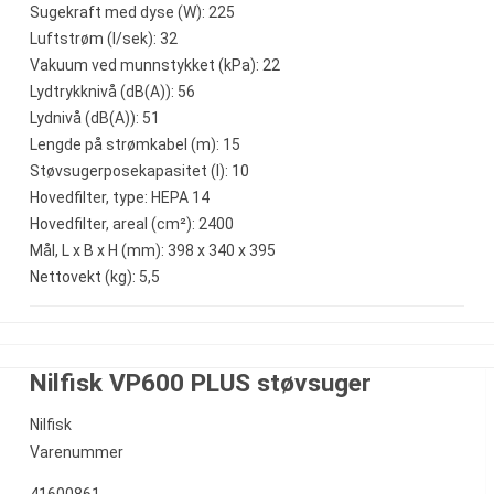
Sugekraft med dyse (W): 225
Luftstrøm (l/sek): 32
Vakuum ved munnstykket (kPa): 22
Lydtrykknivå (dB(A)): 56
Lydnivå (dB(A)): 51
Lengde på strømkabel (m): 15
Støvsugerposekapasitet (l): 10
Hovedfilter, type: HEPA 14
Hovedfilter, areal (cm²): 2400
Mål, L x B x H (mm): 398 x 340 x 395
Nettovekt (kg): 5,5
Nilfisk VP600 PLUS støvsuger
Nilfisk
Varenummer
41600861