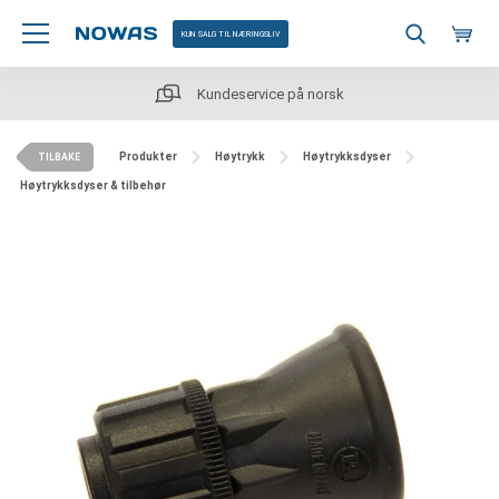
KUN SALG TIL NÆRINGSLIV
Kundeservice på norsk
Produkter
Høytrykk
Høytrykksdyser
TILBAKE
Høytrykksdyser & tilbehør