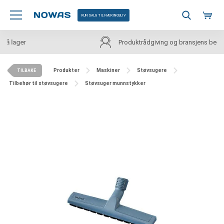
KUN SALG TIL NÆRINGSLIV
Produktrådgiving og bransjens beste priser
Produkter
Maskiner
Støvsugere
TILBAKE
Tilbehør til støvsugere
Støvsuger munnstykker