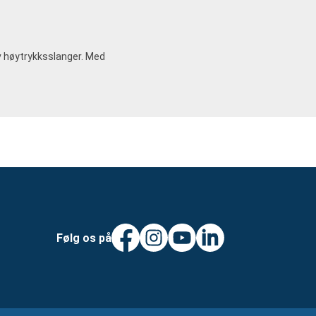
v høytrykksslanger. Med
Følg os på