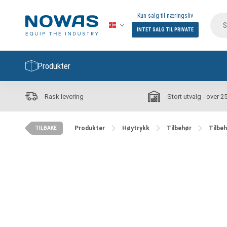
Kun salg til næringsliv
INTET SALG TIL PRIVATE
Produkter
Rask levering
Stort utvalg - over 2
Produkter
Høytrykk
Tilbehør
Tilbeh
TILBAKE