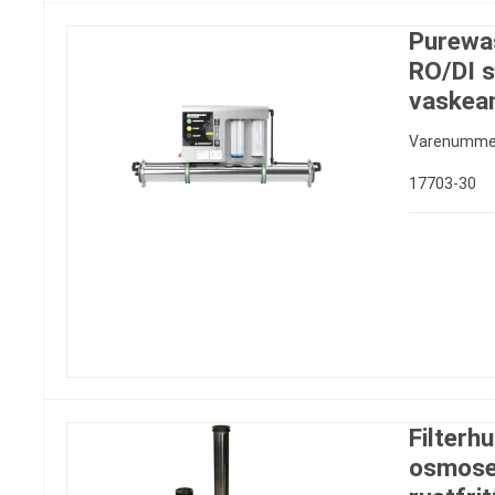
Purewa
RO/DI s
vaskea
Varenumme
17703-30
Filterh
osmose