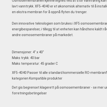
Osmosemembranen kjennetegnes ved at stor vannføring kan
lavt vanntrykk. XF5-4040 er et økonomisk alternativ til å install
en ekstra membran for å oppnå flyten du trenger.
Den innovative teknologien som brukes i XF5 osmosemembran
energibesparelser, i tillegg til at enheten kan håndtere kaldt
andre osmosemembraner på markedet.
Dimensjoner: 4" x 40"
Maks trykk: 40 bar
Maks temperatur: 45 grader C
XF5-4040 Passer til alle standard kommersielle RO-membranfi
kategorien Kompatible produkter
Det gis begrenset klagerett på osmosemembraner - se mer u
forretningsbetingelser