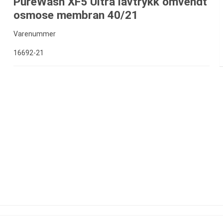
PureWash XF5 Ultra lavtrykk omvendt
osmose membran 40/21
Varenummer
16692-21