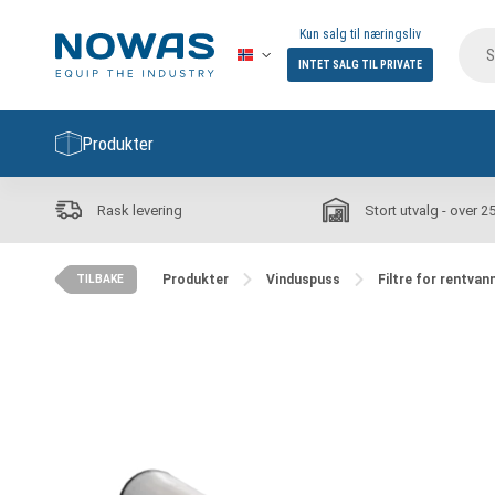
Kun salg til næringsliv
INTET SALG TIL PRIVATE
Produkter
Rask levering
Stort utvalg - over 2
Produkter
Vinduspuss
Filtre for rentva
TILBAKE