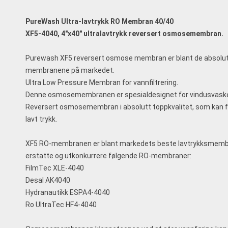
PureWash Ultra-lavtrykk RO Membran 40/40
XF5-4040, 4"x40" ultralavtrykk reversert osmosemembran.
Purewash XF5 reversert osmose membran er blant de absol
membranene på markedet.
Ultra Low Pressure Membran for vannfiltrering.
Denne osmosemembranen er spesialdesignet for vindusvaske
Reversert osmosemembran i absolutt toppkvalitet, som kan 
lavt trykk.
XF5 RO-membranen er blant markedets beste lavtrykksmembr
erstatte og utkonkurrere følgende RO-membraner:
FilmTec XLE-4040
Desal AK4040
Hydranautikk ESPA4-4040
Ro UltraTec HF4-4040