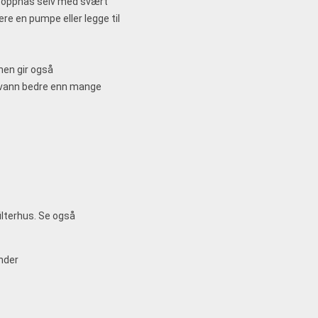
 oppnås selv med svært
ere en pumpe eller legge til
en gir også
 råvann bedre enn mange
lterhus. Se også
nder